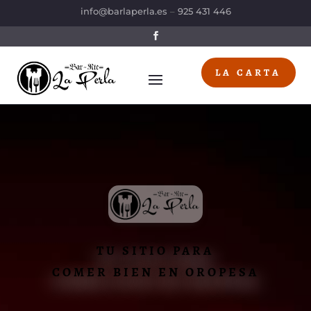
info@barlaperla.es
–
925 431 446
LA CARTA
TU SITIO PARA
COMER BIEN EN OROPESA